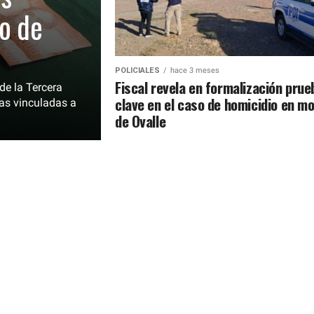
co de
POLICIALES
hace 3 meses
Fiscal revela en formalización prue
de la Tercera
clave en el caso de homicidio en mo
nas vinculadas a
de Ovalle