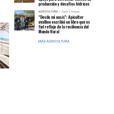
producción y desafíos hídricos
AGRICULTURA
hace 2 meses
“Desde mi oasis”: Apicultor
ovallino escribió un libro que es
fiel reflejo de la resiliencia del
Mundo Rural
MÁS AGRICULTURA