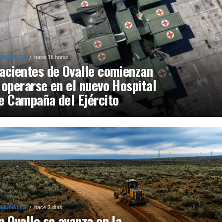
MUNALES
hace 16 horas
acientes de Ovalle comienzan
 operarse en el nuevo Hospital
e Campaña del Ejército
MUNALES
hace 3 días
n Ovalle se avanza en la