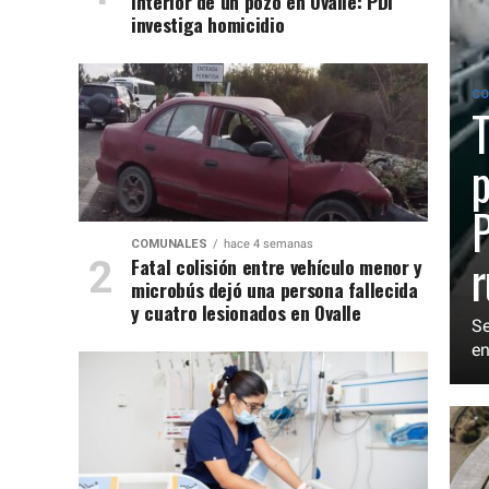
interior de un pozo en Ovalle: PDI
investiga homicidio
CO
T
p
P
COMUNALES
hace 4 semanas
r
Fatal colisión entre vehículo menor y
microbús dejó una persona fallecida
y cuatro lesionados en Ovalle
Se
en