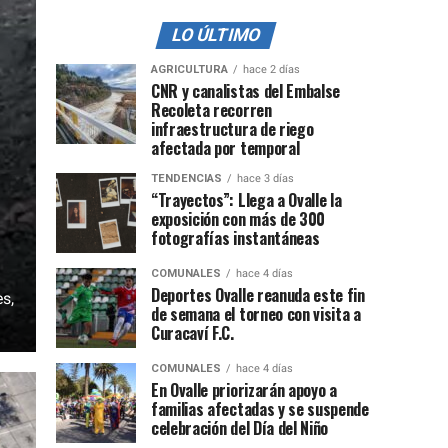
LO ÚLTIMO
AGRICULTURA
hace 2 días
CNR y canalistas del Embalse
Recoleta recorren
infraestructura de riego
afectada por temporal
TENDENCIAS
hace 3 días
“Trayectos”: Llega a Ovalle la
exposición con más de 300
fotografías instantáneas
COMUNALES
hace 4 días
Deportes Ovalle reanuda este fin
s,
de semana el torneo con visita a
Curacaví F.C.
COMUNALES
hace 4 días
En Ovalle priorizarán apoyo a
familias afectadas y se suspende
celebración del Día del Niño