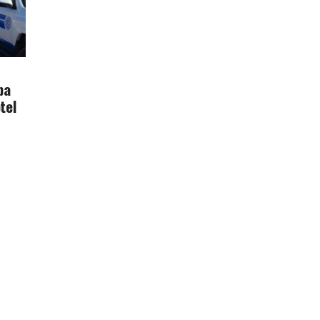
ba
tel