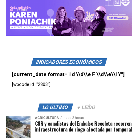
INDICADORES ECONÓMICOS
[current_date format="l d \\d\\e F \\d\\e\\l Y"]
[wpcode id="2803"]
LO ÚLTIMO
+ LEÍDO
AGRICULTURA
hace 2 horas
CNR y canalistas del Embalse Recoleta recorren
infraestructura de riego afectada por temporal