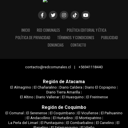
INICIO
RED COMUNALES
POLÍTICA EDITORIAL Y ÉTICA
POLÍTICA DE PRIVACIDAD
TÉRMINOS Y CONDICIONES
PUBLICIDAD
DENUNCIAS
CONTACTO
contacto@redcomunales.cl | +56941118440
Región de Atacama
El Almagrino
|
El Chañaralino
|
Diario Caldera
|
Diario El Copiapino
|
Diario Tierra Amarilla
|
El Altino
|
Diario Vallenar
|
El Huasquino
|
El Freirinense
Región de Coquimbo
El Comunal
|
El Serenense
|
El Coquimbano
|
El Vicuñense
|
El Paihuanino
|
El Andacollino
|
El Hurtadino
|
El Montepatrino
|
La Perla del Limarí
|
El Punitaquino
|
El Combarbalino
|
El Canelino
|
El
Illapelino
|
El Salamanquino
|
El Vileño