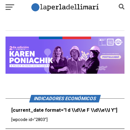
INDICADORES ECONÓMICOS
[current_date format="l d \\d\\e F \\d\\e\\l Y"]
[wpcode id="2803"]