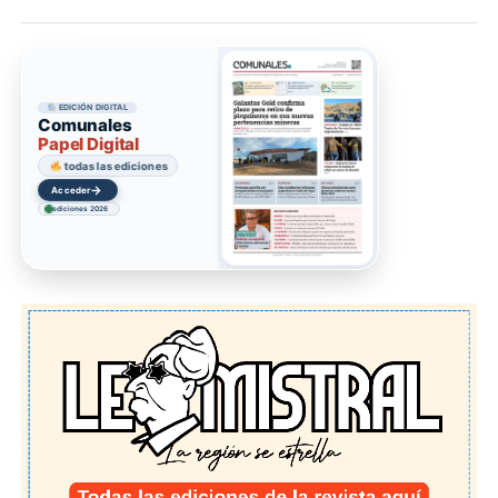
EDICIÓN DIGITAL
Comunales
Papel Digital
todas las ediciones
→
Acceder
ediciones 2026