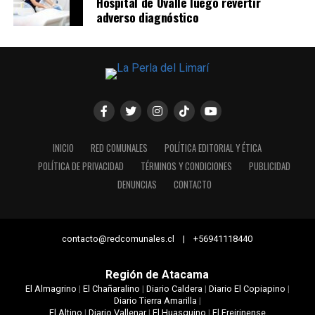
Hospital de Ovalle luego revertir
adverso diagnóstico
INICIO
RED COMUNALES
POLÍTICA EDITORIAL Y ÉTICA
POLÍTICA DE PRIVACIDAD
TÉRMINOS Y CONDICIONES
PUBLICIDAD
DENUNCIAS
CONTACTO
contacto@redcomunales.cl | +56941118440
Región de Atacama
El Almagrino
|
El Chañaralino
|
Diario Caldera
|
Diario El Copiapino
|
Diario Tierra Amarilla
|
El Altino
|
Diario Vallenar
|
El Huasquino
|
El Freirinense