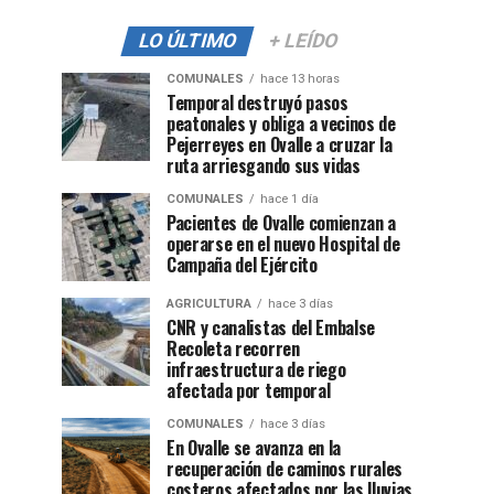
LO ÚLTIMO
+ LEÍDO
COMUNALES
hace 13 horas
Temporal destruyó pasos
peatonales y obliga a vecinos de
Pejerreyes en Ovalle a cruzar la
ruta arriesgando sus vidas
COMUNALES
hace 1 día
Pacientes de Ovalle comienzan a
operarse en el nuevo Hospital de
Campaña del Ejército
AGRICULTURA
hace 3 días
CNR y canalistas del Embalse
Recoleta recorren
infraestructura de riego
afectada por temporal
COMUNALES
hace 3 días
En Ovalle se avanza en la
recuperación de caminos rurales
costeros afectados por las lluvias