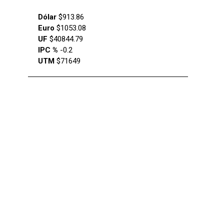
Dólar
$913.86
Euro
$1053.08
UF
$40844.79
IPC %
-0.2
UTM
$71649