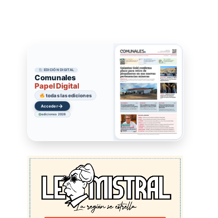
EDICIÓN DIGITAL
Comunales
Papel Digital
todas las ediciones
→
Acceder
ediciones 2026