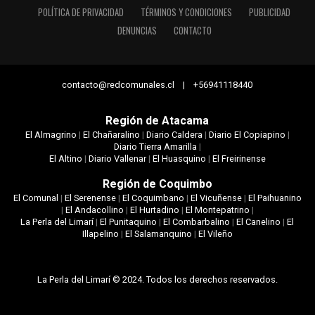
POLÍTICA DE PRIVACIDAD
TÉRMINOS Y CONDICIONES
PUBLICIDAD
DENUNCIAS
CONTACTO
contacto@redcomunales.cl | +56941118440
Región de Atacama
El Almagrino
|
El Chañaralino
|
Diario Caldera
|
Diario El Copiapino
|
Diario Tierra Amarilla
|
El Altino
|
Diario Vallenar
|
El Huasquino
|
El Freirinense
Región de Coquimbo
El Comunal
|
El Serenense
|
El Coquimbano
|
El Vicuñense
|
El Paihuanino
|
El Andacollino
|
El Hurtadino
|
El Montepatrino
|
La Perla del Limarí
|
El Punitaquino
|
El Combarbalino
|
El Canelino
|
El
Illapelino
|
El Salamanquino
|
El Vileño
La Perla del Limarí © 2024. Todos los derechos reservados.