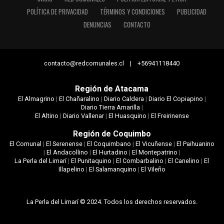
POLÍTICA DE PRIVACIDAD
TÉRMINOS Y CONDICIONES
PUBLICIDAD
DENUNCIAS
CONTACTO
contacto@redcomunales.cl | +56941118440
Región de Atacama
El Almagrino
|
El Chañaralino
|
Diario Caldera
|
Diario El Copiapino
|
Diario Tierra Amarilla
|
El Altino
|
Diario Vallenar
|
El Huasquino
|
El Freirinense
Región de Coquimbo
El Comunal
|
El Serenense
|
El Coquimbano
|
El Vicuñense
|
El Paihuanino
|
El Andacollino
|
El Hurtadino
|
El Montepatrino
|
La Perla del Limarí
|
El Punitaquino
|
El Combarbalino
|
El Canelino
|
El
Illapelino
|
El Salamanquino
|
El Vileño
La Perla del Limarí © 2024. Todos los derechos reservados.