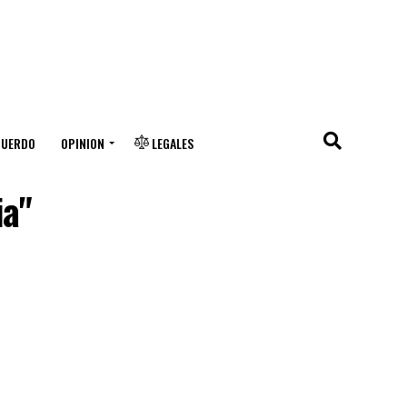
CUERDO
OPINION
LEGALES
ia"