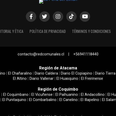
ITORIAL Y ÉTICA
POLÍTICA DE PRIVACIDAD
TÉRMINOS Y CONDICIONES
contacto@redcomunales.cl | +56941118440
Región de Atacama
ino
|
El Chañaralino
|
Diario Caldera
|
Diario El Copiapino
|
Diario Tierra
El Altino
|
Diario Vallenar
|
El Huasquino
|
El Freirinense
Región de Coquimbo
e
|
El Coquimbano
|
El Vicuñense
|
El Paihuanino
|
El Andacollino
|
El Hu
|
El Punitaquino
|
El Combarbalino
|
El Canelino
|
El Illapelino
|
El Sala