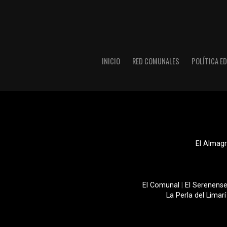
INICIO
RED COMUNALES
POLÍTICA ED
El Almagr
El Comunal
|
El Serenens
La Perla del Limarí