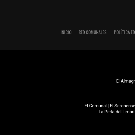
INICIO
RED COMUNALES
POLÍTICA ED
El Almagr
El Comunal
|
El Serenens
La Perla del Limarí