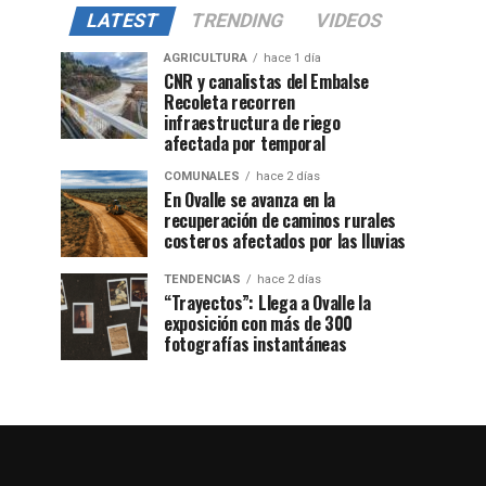
LATEST
TRENDING
VIDEOS
AGRICULTURA
hace 1 día
CNR y canalistas del Embalse
Recoleta recorren
infraestructura de riego
afectada por temporal
COMUNALES
hace 2 días
En Ovalle se avanza en la
recuperación de caminos rurales
costeros afectados por las lluvias
TENDENCIAS
hace 2 días
“Trayectos”: Llega a Ovalle la
exposición con más de 300
fotografías instantáneas