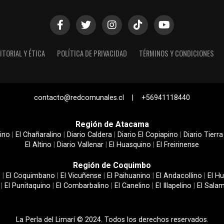
ITORIAL Y ÉTICA
POLÍTICA DE PRIVACIDAD
TÉRMINOS Y CONDICIONES
contacto@redcomunales.cl | +56941118440
Región de Atacama
ino
|
El Chañaralino
|
Diario Caldera
|
Diario El Copiapino
|
Diario Tierra
El Altino
|
Diario Vallenar
|
El Huasquino
|
El Freirinense
Región de Coquimbo
e
|
El Coquimbano
|
El Vicuñense
|
El Paihuanino
|
El Andacollino
|
El Hu
|
El Punitaquino
|
El Combarbalino
|
El Canelino
|
El Illapelino
|
El Sala
La Perla del Limarí © 2024. Todos los derechos reservados.