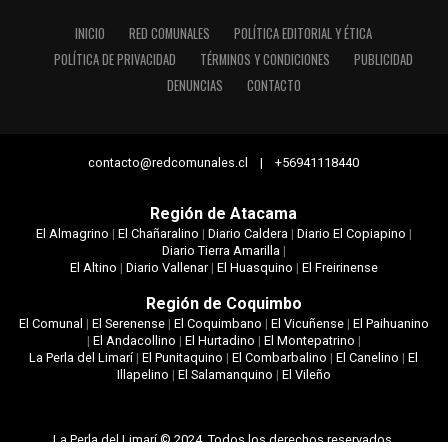
INICIO
RED COMUNALES
POLÍTICA EDITORIAL Y ÉTICA
POLÍTICA DE PRIVACIDAD
TÉRMINOS Y CONDICIONES
PUBLICIDAD
DENUNCIAS
CONTACTO
contacto@redcomunales.cl | +56941118440
Región de Atacama
El Almagrino
|
El Chañaralino
|
Diario Caldera
|
Diario El Copiapino
|
Diario Tierra Amarilla
|
El Altino
|
Diario Vallenar
|
El Huasquino
|
El Freirinense
Región de Coquimbo
El Comunal
|
El Serenense
|
El Coquimbano
|
El Vicuñense
|
El Paihuanino
|
El Andacollino
|
El Hurtadino
|
El Montepatrino
|
La Perla del Limarí
|
El Punitaquino
|
El Combarbalino
|
El Canelino
|
El
Illapelino
|
El Salamanquino
|
El Vileño
La Perla del Limarí © 2024. Todos los derechos reservados.