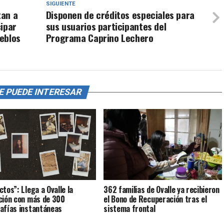
SIGUIENTE
tan a
Disponen de créditos especiales para
cipar
sus usuarios participantes del
eblos
Programa Caprino Lechero
E PUEDE INTERESAR
ctos”: Llega a Ovalle la
362 familias de Ovalle ya recibieron
ción con más de 300
el Bono de Recuperación tras el
afías instantáneas
sistema frontal