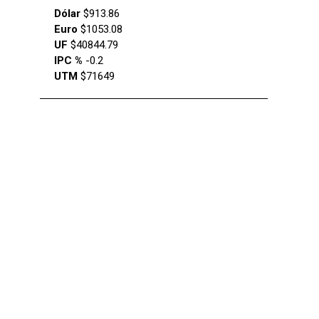
Dólar
$913.86
Euro
$1053.08
UF
$40844.79
IPC %
-0.2
UTM
$71649