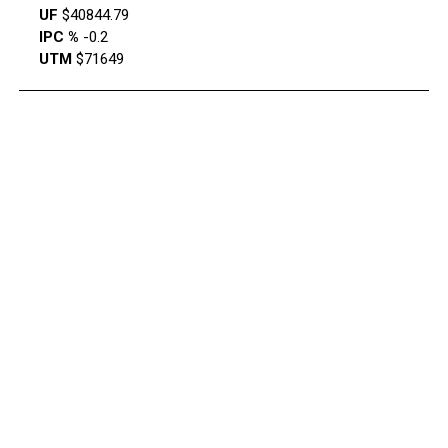
UF
$40844.79
IPC %
-0.2
UTM
$71649