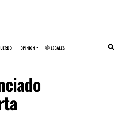
CUERDO
OPINION
LEGALES
nciado
rta