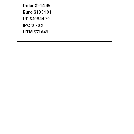
Dólar
$914.46
Euro
$1054.01
UF
$40844.79
IPC %
-0.2
UTM
$71649