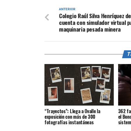
ANTERIOR
Colegio Raúl Silva Henríquez de
cuenta con simulador virtual p
maquinaria pesada minera
T
“Trayectos”: Llega a Ovalle la
362 fa
exposición con más de 300
el Bon
fotografías instantáneas
sistem