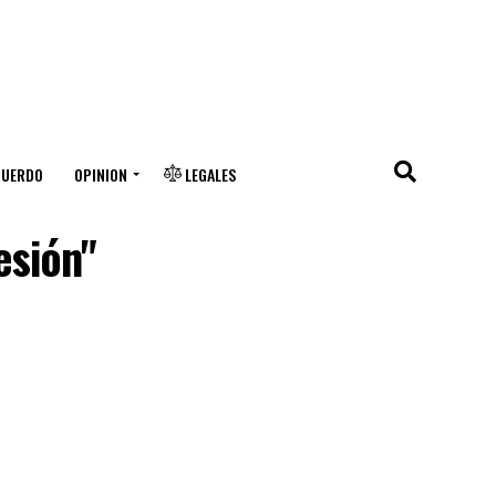
CUERDO
OPINION
LEGALES
esión"