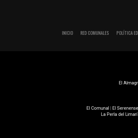
INICIO
RED COMUNALES
POLÍTICA ED
El Almagr
El Comunal
|
El Serenens
La Perla del Limarí