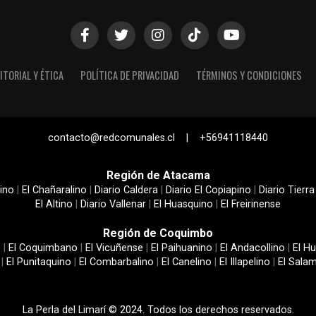
ITORIAL Y ÉTICA
POLÍTICA DE PRIVACIDAD
TÉRMINOS Y CONDICIONES
contacto@redcomunales.cl | +56941118440
Región de Atacama
ino
|
El Chañaralino
|
Diario Caldera
|
Diario El Copiapino
|
Diario Tierra
El Altino
|
Diario Vallenar
|
El Huasquino
|
El Freirinense
Región de Coquimbo
e
|
El Coquimbano
|
El Vicuñense
|
El Paihuanino
|
El Andacollino
|
El Hu
|
El Punitaquino
|
El Combarbalino
|
El Canelino
|
El Illapelino
|
El Sala
La Perla del Limarí © 2024. Todos los derechos reservados.