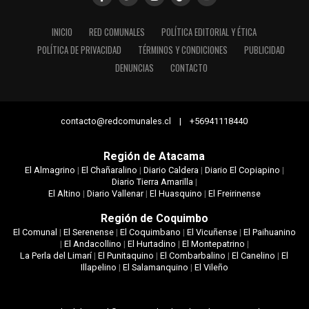
INICIO
RED COMUNALES
POLÍTICA EDITORIAL Y ÉTICA
POLÍTICA DE PRIVACIDAD
TÉRMINOS Y CONDICIONES
PUBLICIDAD
DENUNCIAS
CONTACTO
contacto@redcomunales.cl | +56941118440
Región de Atacama
El Almagrino
|
El Chañaralino
|
Diario Caldera
|
Diario El Copiapino
|
Diario Tierra Amarilla
|
El Altino
|
Diario Vallenar
|
El Huasquino
|
El Freirinense
Región de Coquimbo
El Comunal
|
El Serenense
|
El Coquimbano
|
El Vicuñense
|
El Paihuanino
|
El Andacollino
|
El Hurtadino
|
El Montepatrino
|
La Perla del Limarí
|
El Punitaquino
|
El Combarbalino
|
El Canelino
|
El
Illapelino
|
El Salamanquino
|
El Vileño