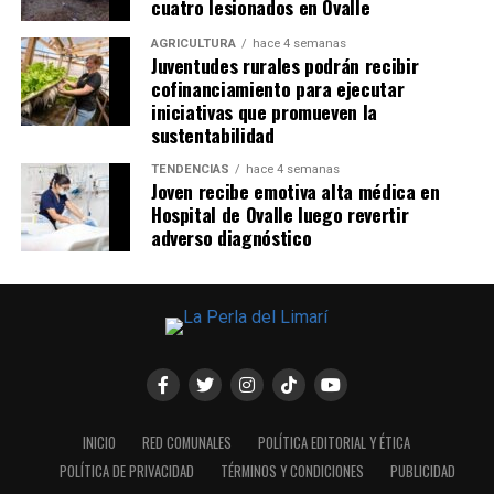
cuatro lesionados en Ovalle
AGRICULTURA
hace 4 semanas
Juventudes rurales podrán recibir
cofinanciamiento para ejecutar
iniciativas que promueven la
sustentabilidad
TENDENCIAS
hace 4 semanas
Joven recibe emotiva alta médica en
Hospital de Ovalle luego revertir
adverso diagnóstico
INICIO
RED COMUNALES
POLÍTICA EDITORIAL Y ÉTICA
POLÍTICA DE PRIVACIDAD
TÉRMINOS Y CONDICIONES
PUBLICIDAD