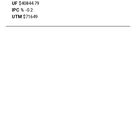
UF
$40844.79
IPC %
-0.2
UTM
$71649