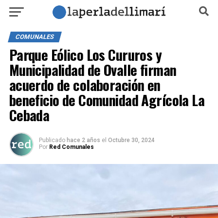
COMUNALES
Parque Eólico Los Cururos y
Municipalidad de Ovalle firman
acuerdo de colaboración en
beneficio de Comunidad Agrícola La
Cebada
Publicado
hace 2 años
el
Octubre 30, 2024
Por
Red Comunales