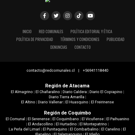
INICIO
RED COMUNALES
POLÍTICA EDITORIAL Y ÉTICA
POLÍTICA DE PRIVACIDAD
TÉRMINOS Y CONDICIONES
PUBLICIDAD
DENUNCIAS
CONTACTO
contacto@redcomunales.cl | +56941118440
Región de Atacama
El Almagrino
|
El Chañaralino
|
Diario Caldera
|
Diario El Copiapino
|
Diario Tierra Amarilla
|
El Altino
|
Diario Vallenar
|
El Huasquino
|
El Freirinense
Región de Coquimbo
El Comunal
|
El Serenense
|
El Coquimbano
|
El Vicuñense
|
El Paihuanino
|
El Andacollino
|
El Hurtadino
|
El Montepatrino
|
La Perla del Limarí
|
El Punitaquino
|
El Combarbalino
|
El Canelino
|
El
Illapelino
|
El Salamanquino
|
El Vileño