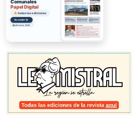
Comunales
Papel Digital
todas las ediciones
→
Acceder
ediciones 2026