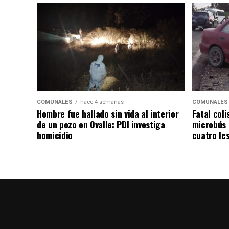
COMUNALES
hace 4 semanas
COMUNALES
Hombre fue hallado sin vida al interior
Fatal coli
de un pozo en Ovalle: PDI investiga
microbús 
homicidio
cuatro le