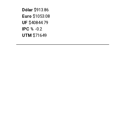
Dólar
$913.86
Euro
$1053.08
UF
$40844.79
IPC %
-0.2
UTM
$71649