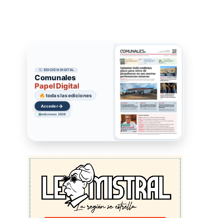
EDICIÓN DIGITAL
Comunales
Papel Digital
todas las ediciones
→
Acceder
ediciones 2026