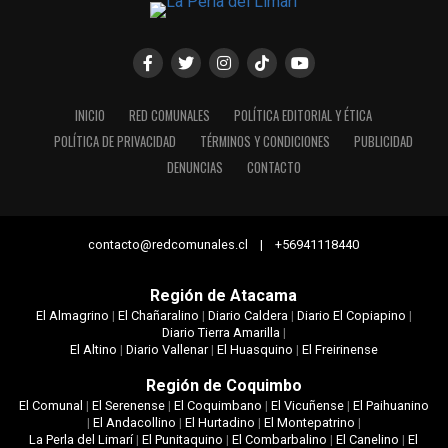
INICIO
RED COMUNALES
POLÍTICA EDITORIAL Y ÉTICA
POLÍTICA DE PRIVACIDAD
TÉRMINOS Y CONDICIONES
PUBLICIDAD
DENUNCIAS
CONTACTO
contacto@redcomunales.cl | +56941118440
Región de Atacama
El Almagrino
|
El Chañaralino
|
Diario Caldera
|
Diario El Copiapino
|
Diario Tierra Amarilla
|
El Altino
|
Diario Vallenar
|
El Huasquino
|
El Freirinense
Región de Coquimbo
El Comunal
|
El Serenense
|
El Coquimbano
|
El Vicuñense
|
El Paihuanino
|
El Andacollino
|
El Hurtadino
|
El Montepatrino
|
La Perla del Limarí
|
El Punitaquino
|
El Combarbalino
|
El Canelino
|
El