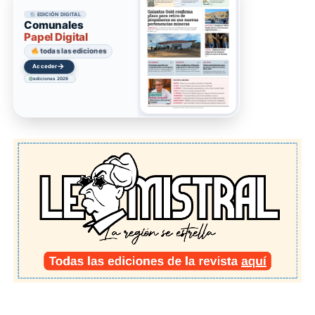
EDICIÓN DIGITAL
Comunales
Papel Digital
todas las ediciones
→
Acceder
ediciones 2026