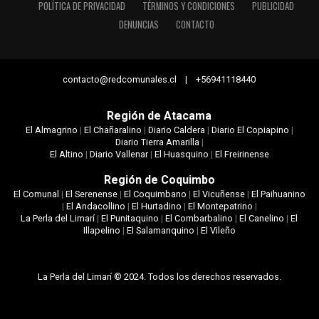
POLÍTICA DE PRIVACIDAD
TÉRMINOS Y CONDICIONES
PUBLICIDAD
DENUNCIAS
CONTACTO
contacto@redcomunales.cl | +56941118440
Región de Atacama
El Almagrino
|
El Chañaralino
|
Diario Caldera
|
Diario El Copiapino
|
Diario Tierra Amarilla
|
El Altino
|
Diario Vallenar
|
El Huasquino
|
El Freirinense
Región de Coquimbo
El Comunal
|
El Serenense
|
El Coquimbano
|
El Vicuñense
|
El Paihuanino
|
El Andacollino
|
El Hurtadino
|
El Montepatrino
|
La Perla del Limarí
|
El Punitaquino
|
El Combarbalino
|
El Canelino
|
El
Illapelino
|
El Salamanquino
|
El Vileño
La Perla del Limarí © 2024. Todos los derechos reservados.