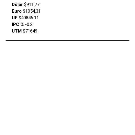
Dólar
$911.77
Euro
$1054.31
UF
$40846.11
IPC %
-0.2
UTM
$71649