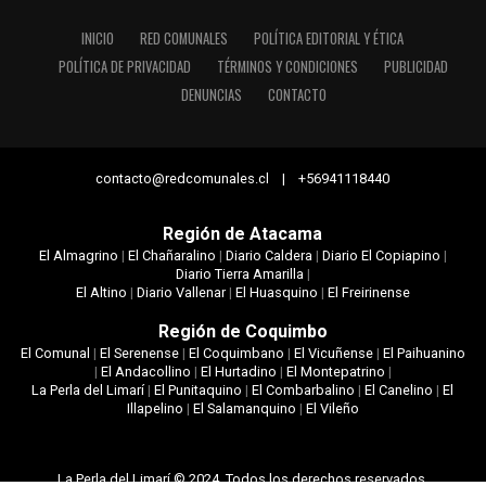
INICIO
RED COMUNALES
POLÍTICA EDITORIAL Y ÉTICA
POLÍTICA DE PRIVACIDAD
TÉRMINOS Y CONDICIONES
PUBLICIDAD
DENUNCIAS
CONTACTO
contacto@redcomunales.cl | +56941118440
Región de Atacama
El Almagrino
|
El Chañaralino
|
Diario Caldera
|
Diario El Copiapino
|
Diario Tierra Amarilla
|
El Altino
|
Diario Vallenar
|
El Huasquino
|
El Freirinense
Región de Coquimbo
El Comunal
|
El Serenense
|
El Coquimbano
|
El Vicuñense
|
El Paihuanino
|
El Andacollino
|
El Hurtadino
|
El Montepatrino
|
La Perla del Limarí
|
El Punitaquino
|
El Combarbalino
|
El Canelino
|
El
Illapelino
|
El Salamanquino
|
El Vileño
La Perla del Limarí © 2024. Todos los derechos reservados.