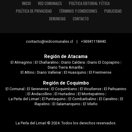
INICIO
RED COMUNALES
POLÍTICA EDITORIAL Y ÉTICA
POLÍTICA DE PRIVACIDAD
TÉRMINOS Y CONDICIONES
PUBLICIDAD
DENUNCIAS
CONTACTO
contacto@redcomunales.cl | +56941118440
Región de Atacama
El Almagrino
|
El Chañaralino
|
Diario Caldera
|
Diario El Copiapino
|
Diario Tierra Amarilla
|
El Altino
|
Diario Vallenar
|
El Huasquino
|
El Freirinense
Región de Coquimbo
El Comunal
|
El Serenense
|
El Coquimbano
|
El Vicuñense
|
El Paihuanino
|
El Andacollino
|
El Hurtadino
|
El Montepatrino
|
La Perla del Limarí
|
El Punitaquino
|
El Combarbalino
|
El Canelino
|
El
Illapelino
|
El Salamanquino
|
El Vileño
La Perla del Limarí © 2024. Todos los derechos reservados.