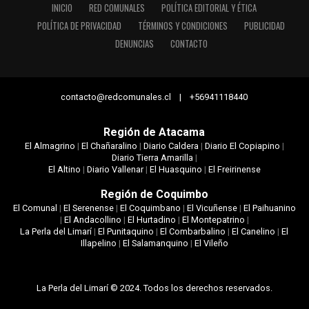
INICIO
RED COMUNALES
POLÍTICA EDITORIAL Y ÉTICA
POLÍTICA DE PRIVACIDAD
TÉRMINOS Y CONDICIONES
PUBLICIDAD
DENUNCIAS
CONTACTO
contacto@redcomunales.cl | +56941118440
Región de Atacama
El Almagrino
|
El Chañaralino
|
Diario Caldera
|
Diario El Copiapino
|
Diario Tierra Amarilla
|
El Altino
|
Diario Vallenar
|
El Huasquino
|
El Freirinense
Región de Coquimbo
El Comunal
|
El Serenense
|
El Coquimbano
|
El Vicuñense
|
El Paihuanino
|
El Andacollino
|
El Hurtadino
|
El Montepatrino
|
La Perla del Limarí
|
El Punitaquino
|
El Combarbalino
|
El Canelino
|
El
Illapelino
|
El Salamanquino
|
El Vileño
La Perla del Limarí © 2024. Todos los derechos reservados.