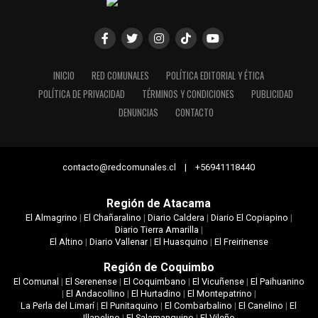
INICIO
RED COMUNALES
POLÍTICA EDITORIAL Y ÉTICA
POLÍTICA DE PRIVACIDAD
TÉRMINOS Y CONDICIONES
PUBLICIDAD
DENUNCIAS
CONTACTO
contacto@redcomunales.cl | +56941118440
Región de Atacama
El Almagrino
|
El Chañaralino
|
Diario Caldera
|
Diario El Copiapino
|
Diario Tierra Amarilla
|
El Altino
|
Diario Vallenar
|
El Huasquino
|
El Freirinense
Región de Coquimbo
El Comunal
|
El Serenense
|
El Coquimbano
|
El Vicuñense
|
El Paihuanino
|
El Andacollino
|
El Hurtadino
|
El Montepatrino
|
La Perla del Limarí
|
El Punitaquino
|
El Combarbalino
|
El Canelino
|
El
Illapelino
|
El Salamanquino
|
El Vileño