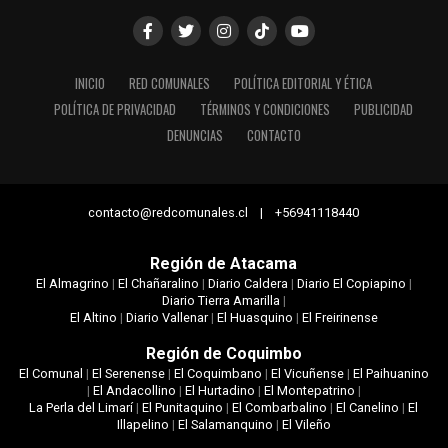
INICIO
RED COMUNALES
POLÍTICA EDITORIAL Y ÉTICA
POLÍTICA DE PRIVACIDAD
TÉRMINOS Y CONDICIONES
PUBLICIDAD
DENUNCIAS
CONTACTO
contacto@redcomunales.cl | +56941118440
Región de Atacama
El Almagrino
|
El Chañaralino
|
Diario Caldera
|
Diario El Copiapino
|
Diario Tierra Amarilla
|
El Altino
|
Diario Vallenar
|
El Huasquino
|
El Freirinense
Región de Coquimbo
El Comunal
|
El Serenense
|
El Coquimbano
|
El Vicuñense
|
El Paihuanino
|
El Andacollino
|
El Hurtadino
|
El Montepatrino
|
La Perla del Limarí
|
El Punitaquino
|
El Combarbalino
|
El Canelino
|
El
Illapelino
|
El Salamanquino
|
El Vileño