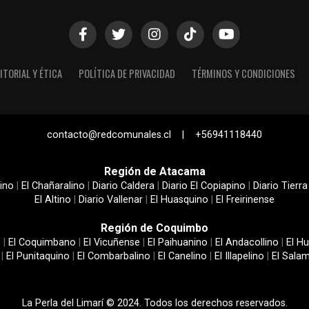
ITORIAL Y ÉTICA
POLÍTICA DE PRIVACIDAD
TÉRMINOS Y CONDICIONES
contacto@redcomunales.cl | +56941118440
Región de Atacama
ino
|
El Chañaralino
|
Diario Caldera
|
Diario El Copiapino
|
Diario Tierra
El Altino
|
Diario Vallenar
|
El Huasquino
|
El Freirinense
Región de Coquimbo
e
|
El Coquimbano
|
El Vicuñense
|
El Paihuanino
|
El Andacollino
|
El Hu
|
El Punitaquino
|
El Combarbalino
|
El Canelino
|
El Illapelino
|
El Sala
La Perla del Limarí © 2024. Todos los derechos reservados.