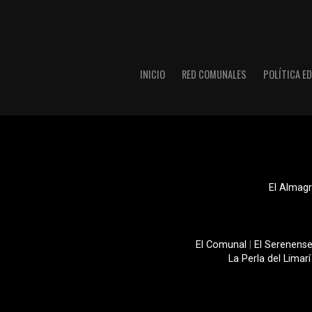
INICIO
RED COMUNALES
POLÍTICA ED
El Almagr
El Comunal
|
El Serenens
La Perla del Limarí