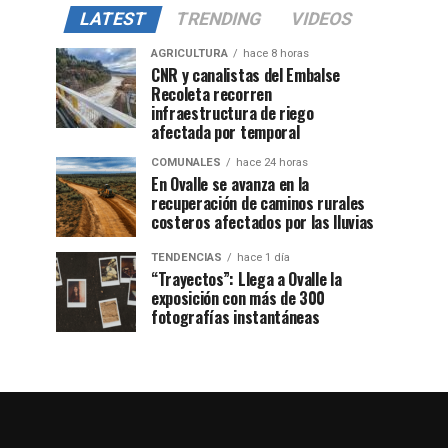
LATEST
TRENDING
VIDEOS
AGRICULTURA
hace 8 horas
CNR y canalistas del Embalse
Recoleta recorren
infraestructura de riego
afectada por temporal
COMUNALES
hace 24 horas
En Ovalle se avanza en la
recuperación de caminos rurales
costeros afectados por las lluvias
TENDENCIAS
hace 1 día
“Trayectos”: Llega a Ovalle la
exposición con más de 300
fotografías instantáneas