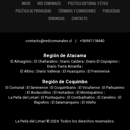
INICIO
RED COMUNALES
POLÍTICA EDITORIAL Y ÉTICA
POLÍTICA DE PRIVACIDAD
TÉRMINOS Y CONDICIONES
PUBLICIDAD
DENUNCIAS
CONTACTO
contacto@redcomunales.cl | +56941118440
Región de Atacama
El Almagrino
|
El Chañaralino
|
Diario Caldera
|
Diario El Copiapino
|
Diario Tierra Amarilla
|
El Altino
|
Diario Vallenar
|
El Huasquino
|
El Freirinense
Región de Coquimbo
El Comunal
|
El Serenense
|
El Coquimbano
|
El Vicuñense
|
El Paihuanino
|
El Andacollino
|
El Hurtadino
|
El Montepatrino
|
La Perla del Limarí
|
El Punitaquino
|
El Combarbalino
|
El Canelino
|
El
Illapelino
|
El Salamanquino
|
El Vileño
La Perla del Limarí © 2024. Todos los derechos reservados.