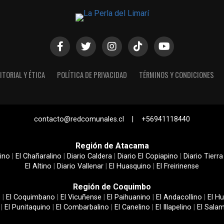
ITORIAL Y ÉTICA
POLÍTICA DE PRIVACIDAD
TÉRMINOS Y CONDICIONES
contacto@redcomunales.cl | +56941118440
Región de Atacama
ino
|
El Chañaralino
|
Diario Caldera
|
Diario El Copiapino
|
Diario Tierra
El Altino
|
Diario Vallenar
|
El Huasquino
|
El Freirinense
Región de Coquimbo
e
|
El Coquimbano
|
El Vicuñense
|
El Paihuanino
|
El Andacollino
|
El Hu
|
El Punitaquino
|
El Combarbalino
|
El Canelino
|
El Illapelino
|
El Sala