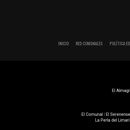
INICIO
RED COMUNALES
POLÍTICA ED
El Almagr
El Comunal
|
El Serenens
La Perla del Limarí