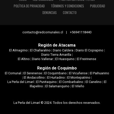
POLÍTICA DE PRIVACIDAD
TÉRMINOS Y CONDICIONES
PUBLICIDAD
DENUNCIAS
CONTACTO
contacto@redcomunales.cl | +56941118440
Región de Atacama
El Almagrino
|
El Chañaralino
|
Diario Caldera
|
Diario El Copiapino
|
Diario Tierra Amarilla
|
El Altino
|
Diario Vallenar
|
El Huasquino
|
El Freirinense
Región de Coquimbo
El Comunal
|
El Serenense
|
El Coquimbano
|
El Vicuñense
|
El Paihuanino
|
El Andacollino
|
El Hurtadino
|
El Montepatrino
|
La Perla del Limarí
|
El Punitaquino
|
El Combarbalino
|
El Canelino
|
El
Illapelino
|
El Salamanquino
|
El Vileño
La Perla del Limarí © 2024. Todos los derechos reservados.