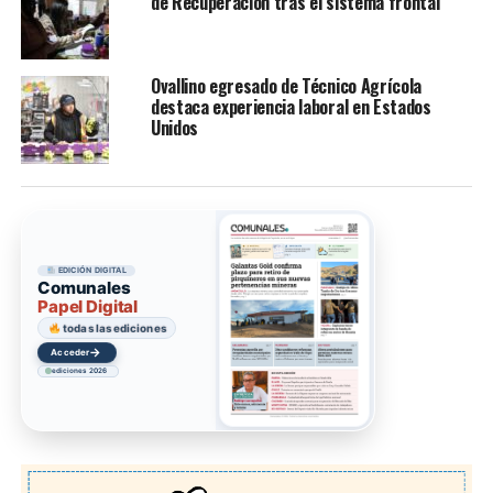
de Recuperación tras el sistema frontal
Ovallino egresado de Técnico Agrícola
destaca experiencia laboral en Estados
Unidos
EDICIÓN DIGITAL
Comunales
Papel Digital
todas las ediciones
→
Acceder
ediciones 2026