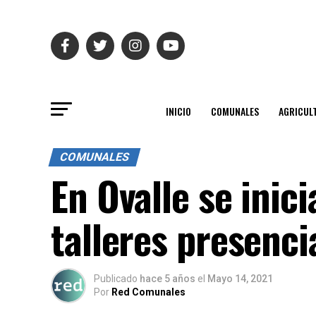
INICIO
COMUNALES
AGRICUL
COMUNALES
En Ovalle se inic
talleres presenci
Publicado
hace 5 años
el
Mayo 14, 2021
Por
Red Comunales