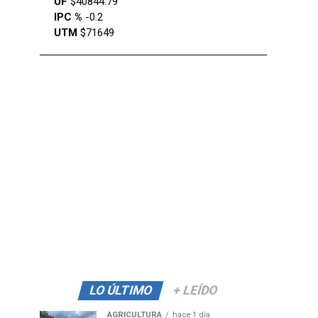
UF
$40844.79
IPC %
-0.2
UTM
$71649
LO ÚLTIMO
+ LEÍDO
AGRICULTURA
hace 1 día