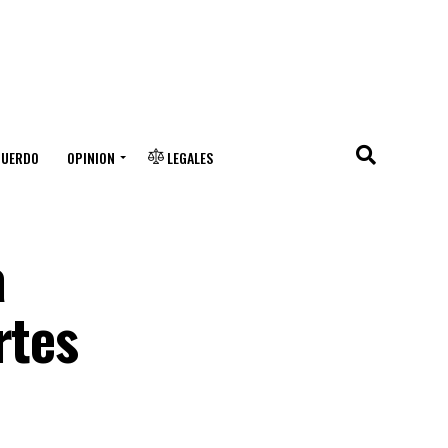
CUERDO
OPINION
LEGALES
a
rtes