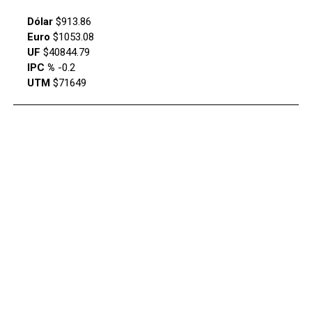
Dólar
$913.86
Euro
$1053.08
UF
$40844.79
IPC %
-0.2
UTM
$71649