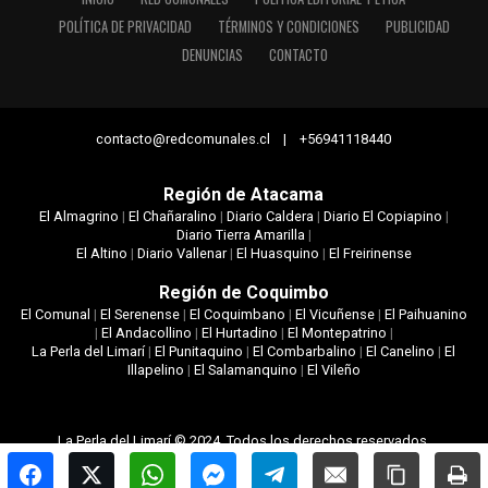
POLÍTICA DE PRIVACIDAD
TÉRMINOS Y CONDICIONES
PUBLICIDAD
DENUNCIAS
CONTACTO
contacto@redcomunales.cl | +56941118440
Región de Atacama
El Almagrino
|
El Chañaralino
|
Diario Caldera
|
Diario El Copiapino
|
Diario Tierra Amarilla
|
El Altino
|
Diario Vallenar
|
El Huasquino
|
El Freirinense
Región de Coquimbo
El Comunal
|
El Serenense
|
El Coquimbano
|
El Vicuñense
|
El Paihuanino
|
El Andacollino
|
El Hurtadino
|
El Montepatrino
|
La Perla del Limarí
|
El Punitaquino
|
El Combarbalino
|
El Canelino
|
El
Illapelino
|
El Salamanquino
|
El Vileño
La Perla del Limarí © 2024. Todos los derechos reservados.