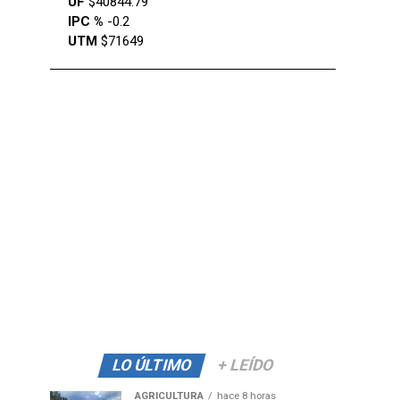
UF
$40844.79
IPC %
-0.2
UTM
$71649
LO ÚLTIMO
+ LEÍDO
AGRICULTURA
hace 8 horas