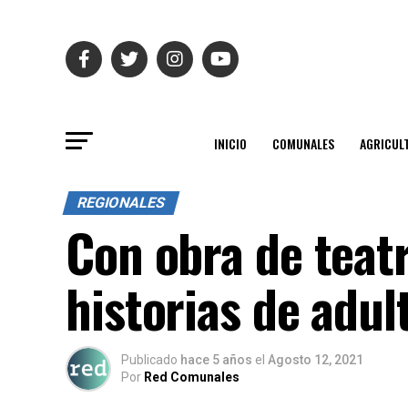
INICIO
COMUNALES
AGRICUL
REGIONALES
Con obra de teat
historias de adul
Publicado
hace 5 años
el
Agosto 12, 2021
Por
Red Comunales