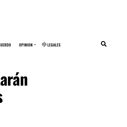
CUERDO
OPINION
LEGALES
tarán
s