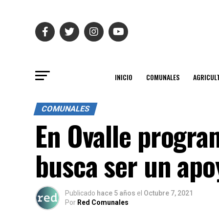
INICIO
COMUNALES
AGRICUL
COMUNALES
En Ovalle progr
busca ser un apo
Publicado
hace 5 años
el
Octubre 7, 2021
Por
Red Comunales