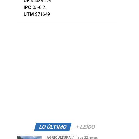
UF
$40844.79
IPC %
-0.2
UTM
$71649
LO ÚLTIMO
+ LEÍDO
AGRICULTURA
hace 22 horas