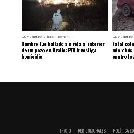
COMUNALES
hace 4 semanas
COMUNALES
Hombre fue hallado sin vida al interior
Fatal coli
de un pozo en Ovalle: PDI investiga
microbús 
homicidio
cuatro le
INICIO
RED COMUNALES
POLÍTICA ED