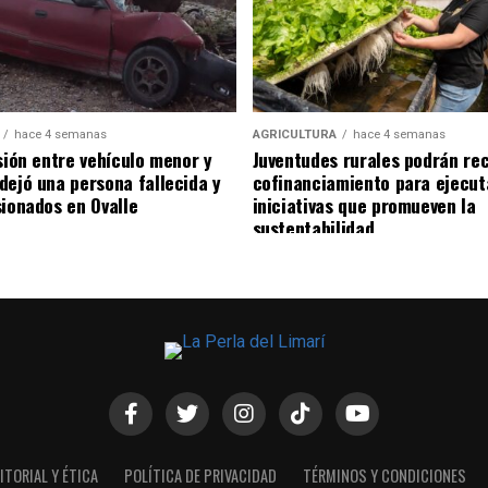
hace 4 semanas
AGRICULTURA
hace 4 semanas
sión entre vehículo menor y
Juventudes rurales podrán rec
dejó una persona fallecida y
cofinanciamiento para ejecut
sionados en Ovalle
iniciativas que promueven la
sustentabilidad
ITORIAL Y ÉTICA
POLÍTICA DE PRIVACIDAD
TÉRMINOS Y CONDICIONES