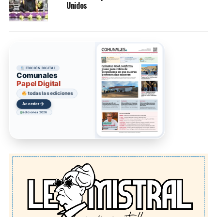
Unidos
EDICIÓN DIGITAL
Comunales
Papel Digital
todas las ediciones
→
Acceder
ediciones 2026