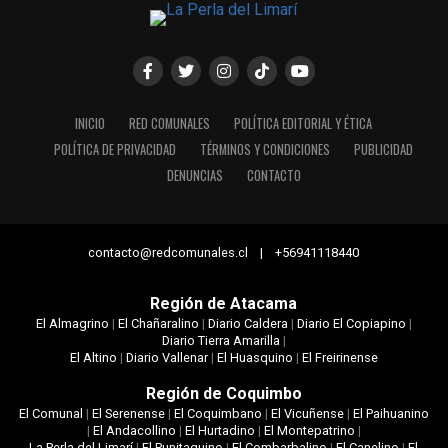
INICIO
RED COMUNALES
POLÍTICA EDITORIAL Y ÉTICA
POLÍTICA DE PRIVACIDAD
TÉRMINOS Y CONDICIONES
PUBLICIDAD
DENUNCIAS
CONTACTO
contacto@redcomunales.cl | +56941118440
Región de Atacama
El Almagrino
|
El Chañaralino
|
Diario Caldera
|
Diario El Copiapino
|
Diario Tierra Amarilla
|
El Altino
|
Diario Vallenar
|
El Huasquino
|
El Freirinense
Región de Coquimbo
El Comunal
|
El Serenense
|
El Coquimbano
|
El Vicuñense
|
El Paihuanino
|
El Andacollino
|
El Hurtadino
|
El Montepatrino
|
La Perla del Limarí
|
El Punitaquino
|
El Combarbalino
|
El Canelino
|
El