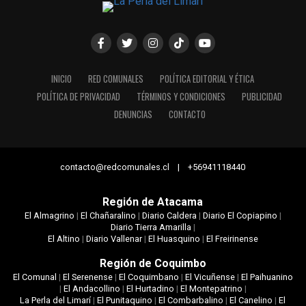
INICIO
RED COMUNALES
POLÍTICA EDITORIAL Y ÉTICA
POLÍTICA DE PRIVACIDAD
TÉRMINOS Y CONDICIONES
PUBLICIDAD
DENUNCIAS
CONTACTO
contacto@redcomunales.cl | +56941118440
Región de Atacama
El Almagrino
|
El Chañaralino
|
Diario Caldera
|
Diario El Copiapino
|
Diario Tierra Amarilla
|
El Altino
|
Diario Vallenar
|
El Huasquino
|
El Freirinense
Región de Coquimbo
El Comunal
|
El Serenense
|
El Coquimbano
|
El Vicuñense
|
El Paihuanino
|
El Andacollino
|
El Hurtadino
|
El Montepatrino
|
La Perla del Limarí
|
El Punitaquino
|
El Combarbalino
|
El Canelino
|
El