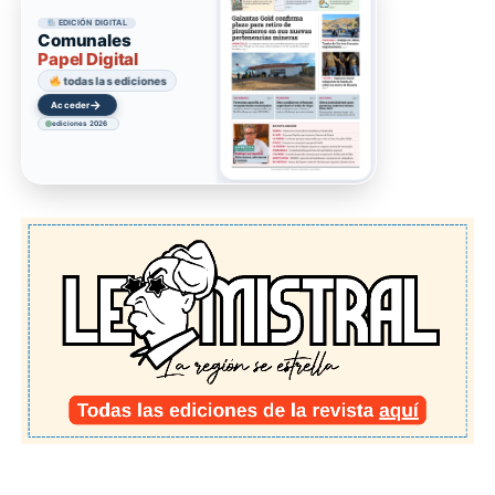
EDICIÓN DIGITAL
Comunales
Papel Digital
todas las ediciones
→
Acceder
ediciones 2026