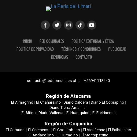
INICIO
RED COMUNALES
POLÍTICA EDITORIAL Y ÉTICA
POLÍTICA DE PRIVACIDAD
TÉRMINOS Y CONDICIONES
PUBLICIDAD
DENUNCIAS
CONTACTO
contacto@redcomunales.cl | +56941118440
Región de Atacama
El Almagrino
|
El Chañaralino
|
Diario Caldera
|
Diario El Copiapino
|
Diario Tierra Amarilla
|
El Altino
|
Diario Vallenar
|
El Huasquino
|
El Freirinense
Región de Coquimbo
El Comunal
|
El Serenense
|
El Coquimbano
|
El Vicuñense
|
El Paihuanino
|
El Andacollino
|
El Hurtadino
|
El Montepatrino
|