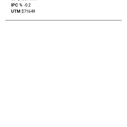
IPC %
-0.2
UTM
$71649