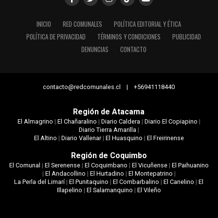
INICIO
RED COMUNALES
POLÍTICA EDITORIAL Y ÉTICA
POLÍTICA DE PRIVACIDAD
TÉRMINOS Y CONDICIONES
PUBLICIDAD
DENUNCIAS
CONTACTO
contacto@redcomunales.cl | +56941118440
Región de Atacama
El Almagrino
|
El Chañaralino
|
Diario Caldera
|
Diario El Copiapino
|
Diario Tierra Amarilla
|
El Altino
|
Diario Vallenar
|
El Huasquino
|
El Freirinense
Región de Coquimbo
El Comunal
|
El Serenense
|
El Coquimbano
|
El Vicuñense
|
El Paihuanino
|
El Andacollino
|
El Hurtadino
|
El Montepatrino
|
La Perla del Limarí
|
El Punitaquino
|
El Combarbalino
|
El Canelino
|
El
Illapelino
|
El Salamanquino
|
El Vileño