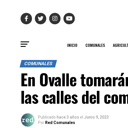
INICIO
COMUNALES
AGRICUL
COMUNALES
En Ovalle tomará
las calles del c
Publicado
hace 3 años
el
Junio 9, 2023
Por
Red Comunales