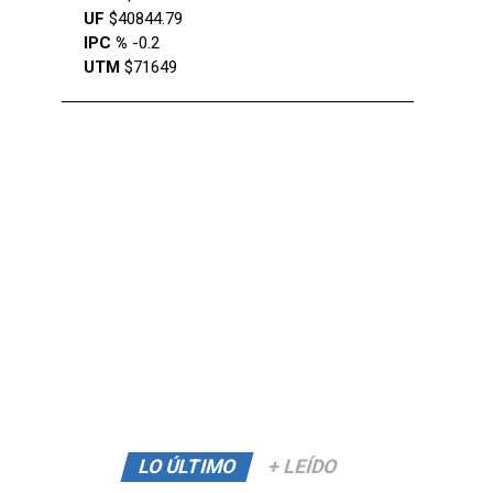
UF
$40844.79
IPC %
-0.2
UTM
$71649
LO ÚLTIMO
+ LEÍDO