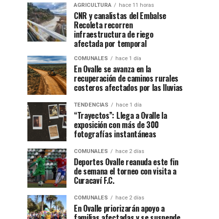
AGRICULTURA
hace 11 horas
CNR y canalistas del Embalse
Recoleta recorren
infraestructura de riego
afectada por temporal
COMUNALES
hace 1 día
En Ovalle se avanza en la
recuperación de caminos rurales
costeros afectados por las lluvias
TENDENCIAS
hace 1 día
“Trayectos”: Llega a Ovalle la
exposición con más de 300
fotografías instantáneas
COMUNALES
hace 2 días
Deportes Ovalle reanuda este fin
de semana el torneo con visita a
Curacaví F.C.
COMUNALES
hace 2 días
En Ovalle priorizarán apoyo a
familias afectadas y se suspende