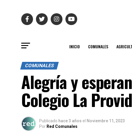
INICIO
COMUNALES
AGRICUL
COMUNALES
Alegría y espera
Colegio La Provid
Publicado
hace 3 años
el
Noviembre 11, 2023
Por
Red Comunales