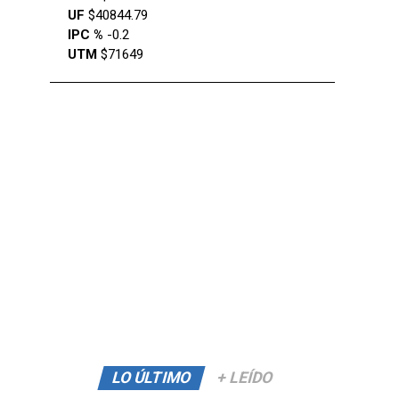
UF
$40844.79
IPC %
-0.2
UTM
$71649
LO ÚLTIMO
+ LEÍDO