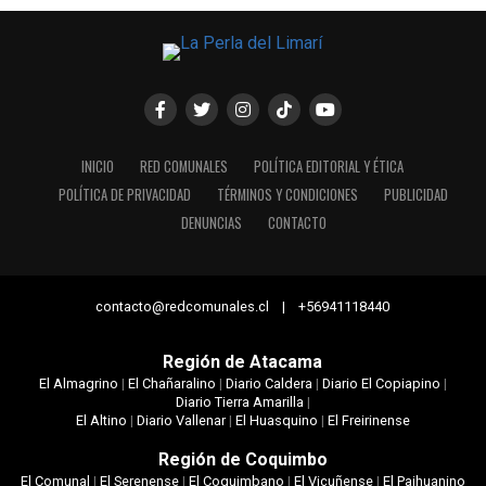
INICIO
RED COMUNALES
POLÍTICA EDITORIAL Y ÉTICA
POLÍTICA DE PRIVACIDAD
TÉRMINOS Y CONDICIONES
PUBLICIDAD
DENUNCIAS
CONTACTO
contacto@redcomunales.cl | +56941118440
Región de Atacama
El Almagrino
|
El Chañaralino
|
Diario Caldera
|
Diario El Copiapino
|
Diario Tierra Amarilla
|
El Altino
|
Diario Vallenar
|
El Huasquino
|
El Freirinense
Región de Coquimbo
El Comunal
|
El Serenense
|
El Coquimbano
|
El Vicuñense
|
El Paihuanino