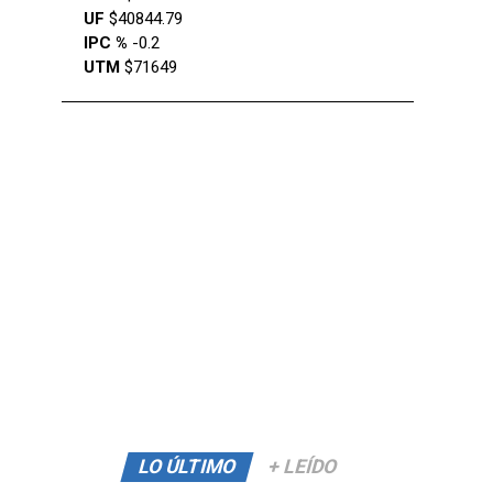
UF
$40844.79
IPC %
-0.2
UTM
$71649
LO ÚLTIMO
+ LEÍDO