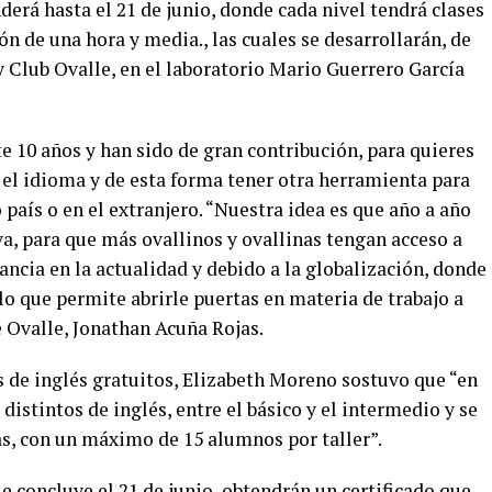
erá hasta el 21 de junio, donde cada nivel tendrá clases
n de una hora y media., las cuales se desarrollarán, de
y Club Ovalle, en el laboratorio Mario Guerrero García
te 10 años y han sido de gran contribución, para quieres
el idioma y de esta forma tener otra herramienta para
 país o en el extranjero. “Nuestra idea es que año a año
a, para que más ovallinos y ovallinas tengan acceso a
ancia en la actualidad y debido a la globalización, donde
lo que permite abrirle puertas en materia de trabajo a
de Ovalle, Jonathan Acuña Rojas.
s de inglés gratuitos, Elizabeth Moreno sostuvo que “en
istintos de inglés, entre el básico y el intermedio y se
ras, con un máximo de 15 alumnos por taller”.
e concluye el 21 de junio, obtendrán un certificado que