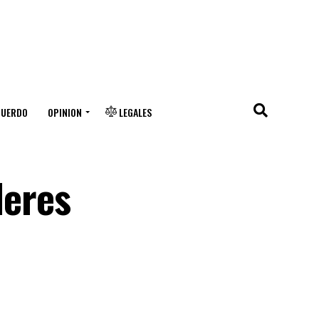
CUERDO
OPINION
LEGALES
leres