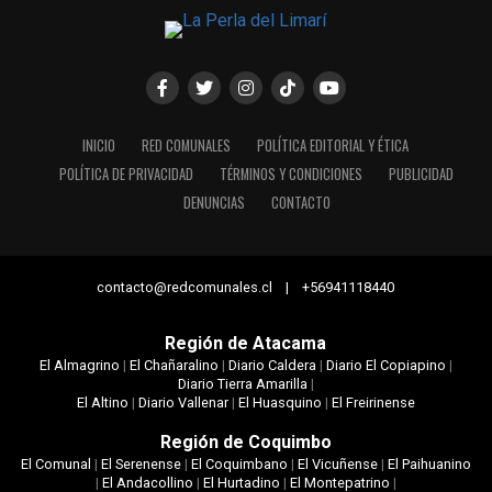
INICIO
RED COMUNALES
POLÍTICA EDITORIAL Y ÉTICA
POLÍTICA DE PRIVACIDAD
TÉRMINOS Y CONDICIONES
PUBLICIDAD
DENUNCIAS
CONTACTO
contacto@redcomunales.cl | +56941118440
Región de Atacama
El Almagrino
|
El Chañaralino
|
Diario Caldera
|
Diario El Copiapino
|
Diario Tierra Amarilla
|
El Altino
|
Diario Vallenar
|
El Huasquino
|
El Freirinense
Región de Coquimbo
El Comunal
|
El Serenense
|
El Coquimbano
|
El Vicuñense
|
El Paihuanino
|
El Andacollino
|
El Hurtadino
|
El Montepatrino
|