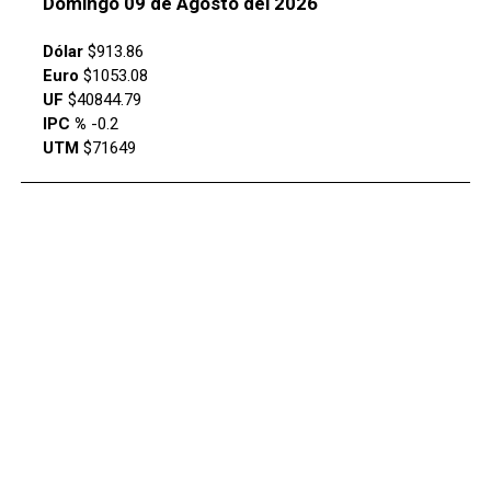
Domingo 09 de Agosto del 2026
Dólar
$913.86
Euro
$1053.08
UF
$40844.79
IPC %
-0.2
UTM
$71649