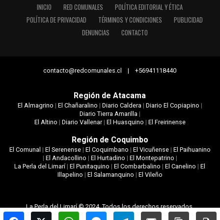
INICIO
RED COMUNALES
POLÍTICA EDITORIAL Y ÉTICA
POLÍTICA DE PRIVACIDAD
TÉRMINOS Y CONDICIONES
PUBLICIDAD
DENUNCIAS
CONTACTO
contacto@redcomunales.cl | +56941118440
Región de Atacama
El Almagrino
|
El Chañaralino
|
Diario Caldera
|
Diario El Copiapino
|
Diario Tierra Amarilla
|
El Altino
|
Diario Vallenar
|
El Huasquino
|
El Freirinense
Región de Coquimbo
El Comunal
|
El Serenense
|
El Coquimbano
|
El Vicuñense
|
El Paihuanino
|
El Andacollino
|
El Hurtadino
|
El Montepatrino
|
La Perla del Limarí
|
El Punitaquino
|
El Combarbalino
|
El Canelino
|
El
Illapelino
|
El Salamanquino
|
El Vileño
La Perla del Limarí © 2024. Todos los derechos reservados.