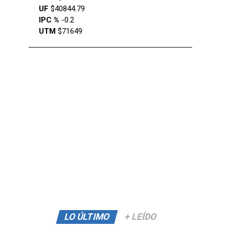
UF
$40844.79
IPC %
-0.2
UTM
$71649
LO ÚLTIMO
+ LEÍDO