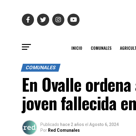
INICIO
COMUNALES
AGRICUL
COMUNALES
En Ovalle ordena
joven fallecida e
Publicado
hace 2 años
el
Agosto 6, 2024
Por
Red Comunales