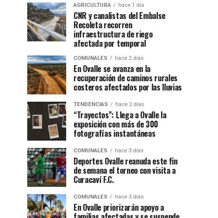
AGRICULTURA
hace 1 día
CNR y canalistas del Embalse
Recoleta recorren
infraestructura de riego
afectada por temporal
COMUNALES
hace 2 días
En Ovalle se avanza en la
recuperación de caminos rurales
costeros afectados por las lluvias
TENDENCIAS
hace 2 días
“Trayectos”: Llega a Ovalle la
exposición con más de 300
fotografías instantáneas
COMUNALES
hace 3 días
Deportes Ovalle reanuda este fin
de semana el torneo con visita a
Curacaví F.C.
COMUNALES
hace 3 días
En Ovalle priorizarán apoyo a
familias afectadas y se suspende