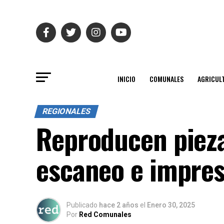
INICIO
COMUNALES
AGRICUL
REGIONALES
Reproducen pieza
escaneo e impres
Publicado
hace 2 años
el
Enero 30, 2025
Por
Red Comunales