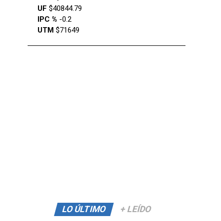
UF
$40844.79
IPC %
-0.2
UTM
$71649
LO ÚLTIMO
+ LEÍDO