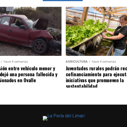
hace 4 semanas
AGRICULTURA
hace 4 semanas
sión entre vehículo menor y
Juventudes rurales podrán rec
dejó una persona fallecida y
cofinanciamiento para ejecut
sionados en Ovalle
iniciativas que promueven la
sustentabilidad