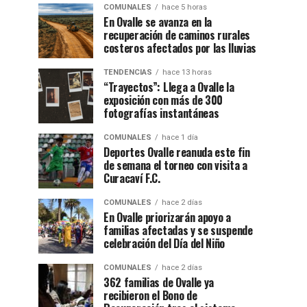
COMUNALES
hace 5 horas
En Ovalle se avanza en la
recuperación de caminos rurales
costeros afectados por las lluvias
TENDENCIAS
hace 13 horas
“Trayectos”: Llega a Ovalle la
exposición con más de 300
fotografías instantáneas
COMUNALES
hace 1 día
Deportes Ovalle reanuda este fin
de semana el torneo con visita a
Curacaví F.C.
COMUNALES
hace 2 días
En Ovalle priorizarán apoyo a
familias afectadas y se suspende
celebración del Día del Niño
COMUNALES
hace 2 días
362 familias de Ovalle ya
recibieron el Bono de