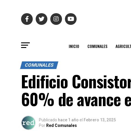
INICIO
COMUNALES
AGRICUL
COMUNALES
Edificio Consisto
60% de avance e
Publicado
hace 1 año
el
Febrero 13, 2025
Por
Red Comunales