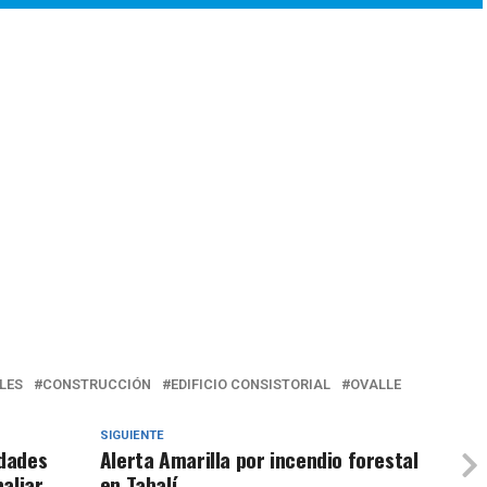
LES
CONSTRUCCIÓN
EDIFICIO CONSISTORIAL
OVALLE
SIGUIENTE
idades
Alerta Amarilla por incendio forestal
aliar
en Tabalí