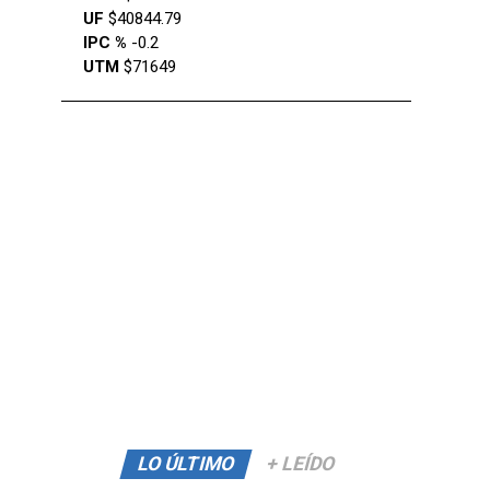
UF
$40844.79
IPC %
-0.2
UTM
$71649
LO ÚLTIMO
+ LEÍDO